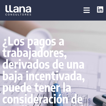
¿Los pagos a
trabajadores,
derivados de una
baja incentivada,
puede tener la
consideración de