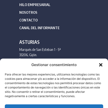
HILO EMPRESARIAL
NOSOTROS
CONTACTO
CANAL DEL INFORMANTE
ASTURIAS
Marqués de San Esteban 1 - 5ª
33206, Gijón.
985 175 051
Gestionar consentimiento
info@llanaconsultores.com
Para ofrecer las mejores experiencias, utilizamos tecnologías como las
cookies para almacenar y/o acceder a la información del dispositivo. El
MADRID
consentimiento de estas tecnologías nos permitirá procesar datos como
Velázquez 115, 3º Izq.
el comportamiento de navegación o las identificaciones únicas en este
sitio. No consentir o retirar el consentimiento, puede afectar
28006, Madrid
negativamente a ciertas características y funciones.
919 072 121
info@llanaconsultores.com