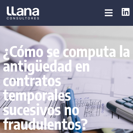
¿Cómo se computa la
antigüedad en
contratos
temporales
sucesivos no
fraudulentos?