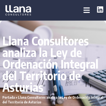
Llana Consultores
analiza la Ley de
Ordenación Integral
del Territorio de
Asturias
Portada
»
Llana Consultores analiza la Ley de Ordenación Integral
del Territorio de Asturias