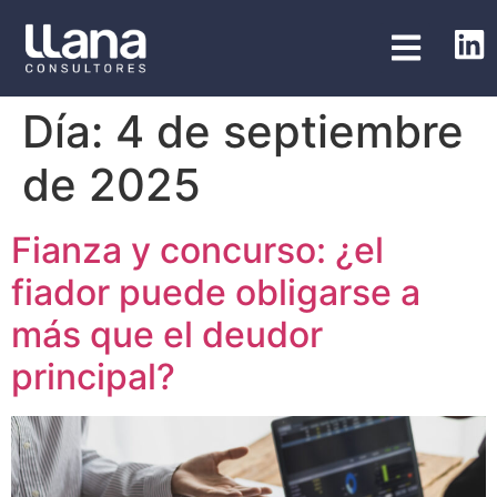
Día:
4 de septiembre
de 2025
Fianza y concurso: ¿el
fiador puede obligarse a
más que el deudor
principal?