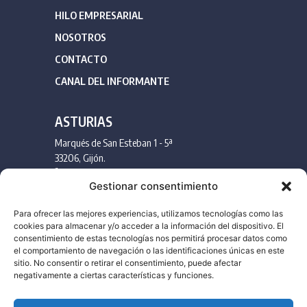
HILO EMPRESARIAL
NOSOTROS
CONTACTO
CANAL DEL INFORMANTE
ASTURIAS
Marqués de San Esteban 1 - 5ª
33206, Gijón.
985 175 051
Gestionar consentimiento
info@llanaconsultores.com
Para ofrecer las mejores experiencias, utilizamos tecnologías como las
MADRID
cookies para almacenar y/o acceder a la información del dispositivo. El
consentimiento de estas tecnologías nos permitirá procesar datos como
Velázquez 115, 3º Izq.
el comportamiento de navegación o las identificaciones únicas en este
sitio. No consentir o retirar el consentimiento, puede afectar
28006, Madrid
negativamente a ciertas características y funciones.
919 072 121
info@llanaconsultores.com