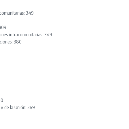
acomunitarias: 349
 309
iones intracomunitarias: 349
aciones: 380
9
80
 y de la Unión: 369